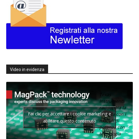
Video in evidenza
Texas
Instruments
raddoppia la
Fai clic per accettare i cookie marketing e
densità con i
moduli di
abilitare questo contenuto
potenza con
tecnologia