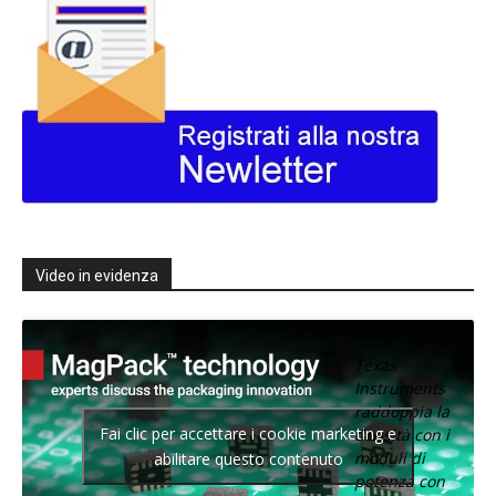
Video in evidenza
Texas
Instruments
raddoppia la
Fai clic per accettare i cookie marketing e
densità con i
moduli di
abilitare questo contenuto
potenza con