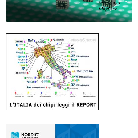
tecnologia
MagPack.