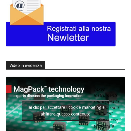
Video in evidenza
Texas
Instruments
raddoppia la
Fai clic per accettare i cookie marketing e
densità con i
moduli di
abilitare questo contenuto
potenza con
tecnologia