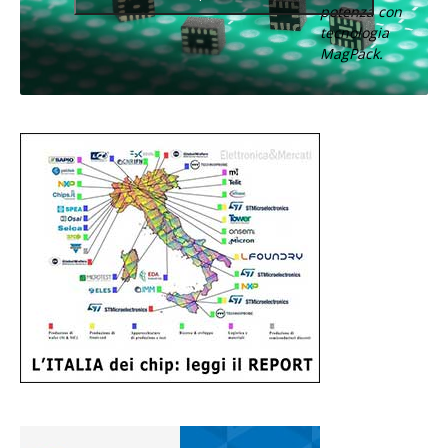
potenza con
tecnologia
MagPack.