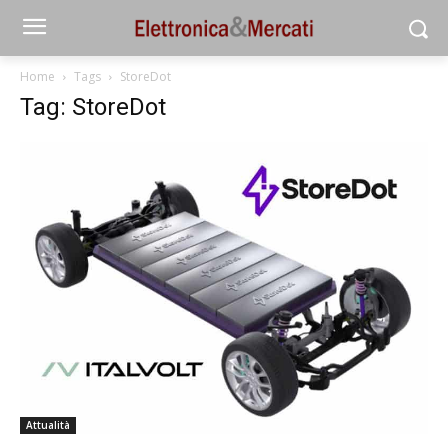
Home
Tags
StoreDot
Tag: StoreDot
Attualità