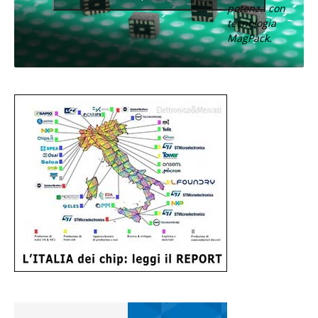
potenza con
tecnologia
MagPack.