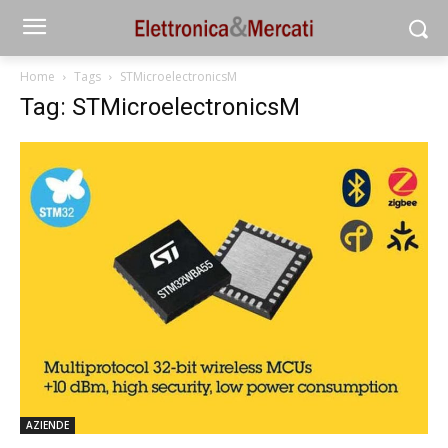
Home
Tags
STMicroelectronicsM
Tag: STMicroelectronicsM
AZIENDE