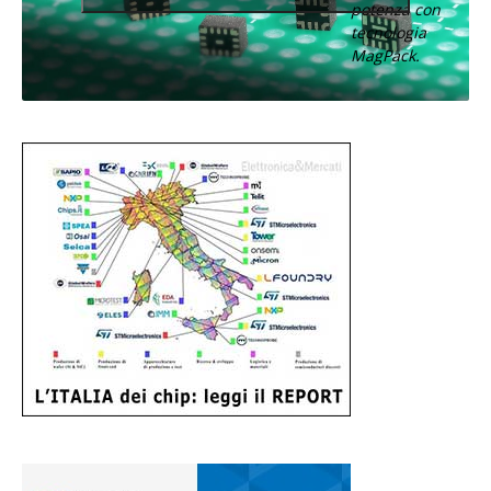
potenza con
tecnologia
MagPack.