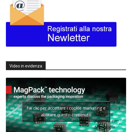
Video in evidenza
Texas
Instruments
raddoppia la
Fai clic per accettare i cookie marketing e
densità con i
moduli di
abilitare questo contenuto
potenza con
tecnologia