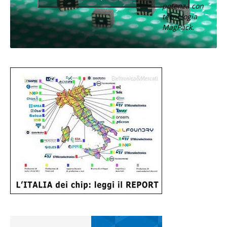
potenza con
tecnologia
MagPack.