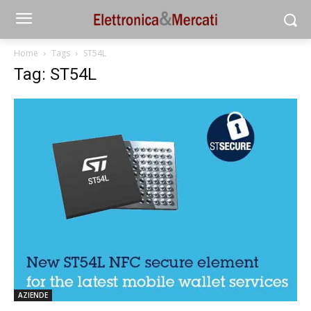
Home
Tags
ST54L
Tag: ST54L
AZIENDE