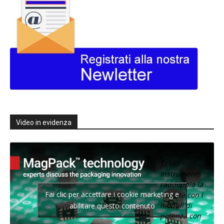
Video in evidenza
Texas
Instruments
raddoppia la
Fai clic per accettare i cookie marketing e
densità con i
moduli di
abilitare questo contenuto
potenza con