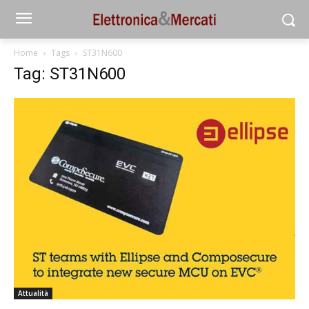
Home
Tags
ST31N600
Tag: ST31N600
Attualità