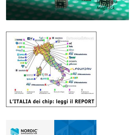
tecnologia
MagPack.