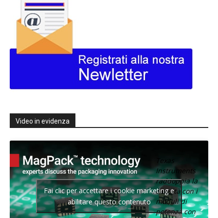
Video in evidenza
Texas
Instruments
raddoppia la
Fai clic per accettare i cookie marketing e
densità con i
moduli di
abilitare questo contenuto
potenza con