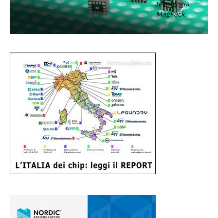
tecnologia
MagPack.