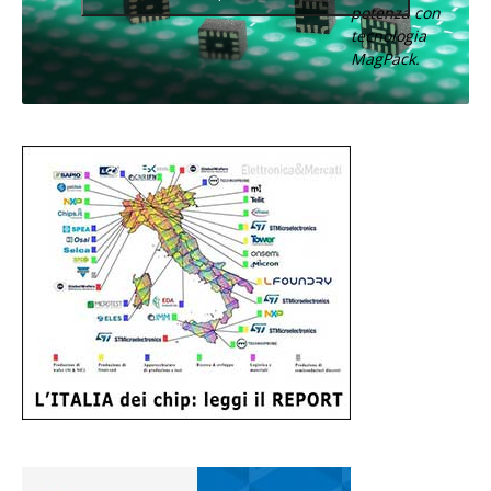
potenza con
tecnologia
MagPack.