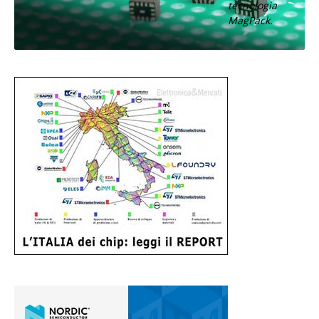
tecnologia
MagPack.