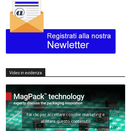
Video in evidenza
Texas
Instruments
raddoppia la
Fai clic per accettare i cookie marketing e
densità con i
moduli di
abilitare questo contenuto
potenza con