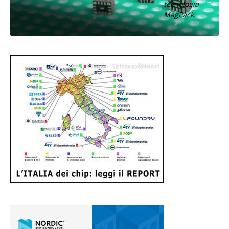
tecnologia
MagPack.