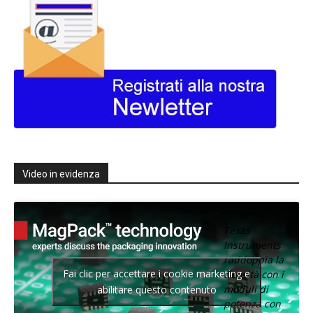
Video in evidenza
Texas
Instruments
raddoppia la
Fai clic per accettare i cookie marketing e
densità con i
moduli di
abilitare questo contenuto
potenza con