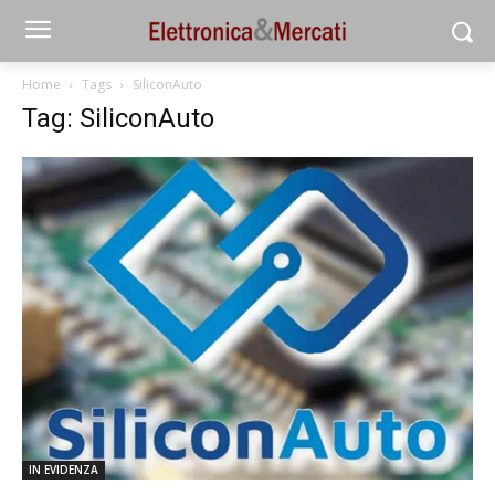
Home
Tags
SiliconAuto
Tag: SiliconAuto
IN EVIDENZA