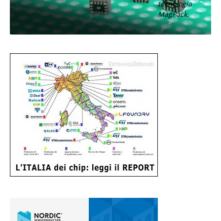
tecnologia
MagPack.