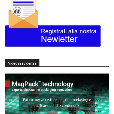
Video in evidenza
Texas
Instruments
raddoppia la
Fai clic per accettare i cookie marketing e
densità con i
moduli di
abilitare questo contenuto
potenza con