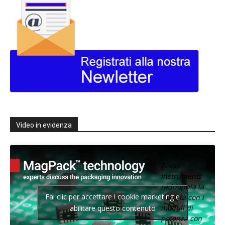
Video in evidenza
Texas
Instruments
raddoppia la
Fai clic per accettare i cookie marketing e
densità con i
moduli di
abilitare questo contenuto
potenza con