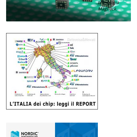
tecnologia
MagPack.