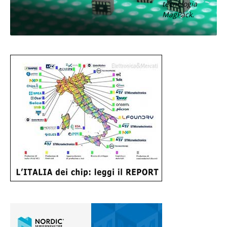
tecnologia
MagPack.