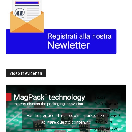
Video in evidenza
Texas
Instruments
raddoppia la
Fai clic per accettare i cookie marketing e
densità con i
moduli di
abilitare questo contenuto
potenza con