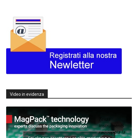
Video in evidenza
Texas
Instruments
raddoppia la