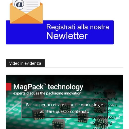
Video in evidenza
Texas
Instruments
raddoppia la
Fai clic per accettare i cookie marketing e
densità con i
moduli di
abilitare questo contenuto
potenza con
tecnologia