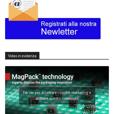
Video in evidenza
Texas
Instruments
raddoppia la
Fai clic per accettare i cookie marketing e
densità con i
moduli di
abilitare questo contenuto
potenza con
tecnologia