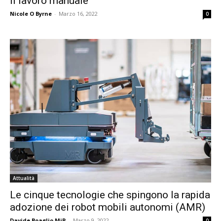
il lavoro manuale
Nicole O Byrne
-
Marzo 16, 2022
0
Attualità
Le cinque tecnologie che spingono la rapida
adozione dei robot mobili autonomi (AMR)
Davide Boaglio MiR
-
Marzo 9, 2022
0