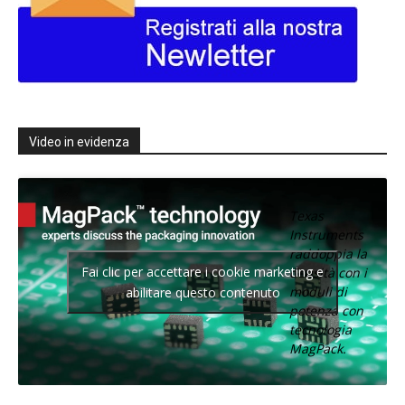
Video in evidenza
Texas
Instruments
raddoppia la
Fai clic per accettare i cookie marketing e
densità con i
moduli di
abilitare questo contenuto
potenza con
tecnologia
MagPack.