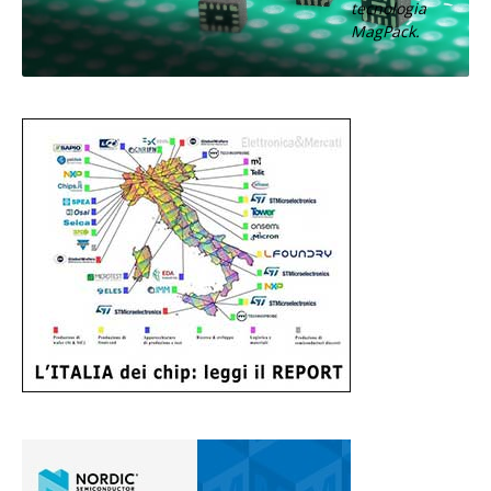
tecnologia
MagPack.