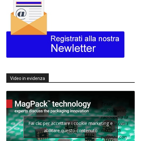
Video in evidenza
Texas
Instruments
raddoppia la
Fai clic per accettare i cookie marketing e
densità con i
moduli di
abilitare questo contenuto
potenza con