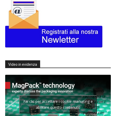
Video in evidenza
Texas
Instruments
raddoppia la
Fai clic per accettare i cookie marketing e
densità con i
moduli di
abilitare questo contenuto
potenza con