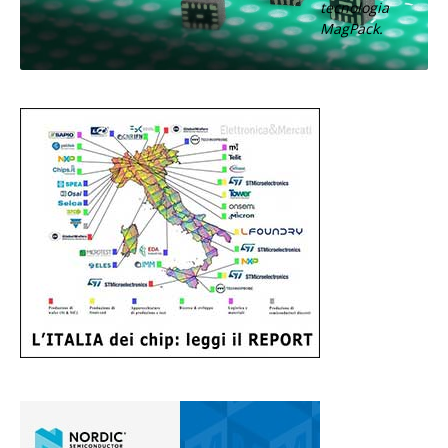
tecnologia
MagPack.