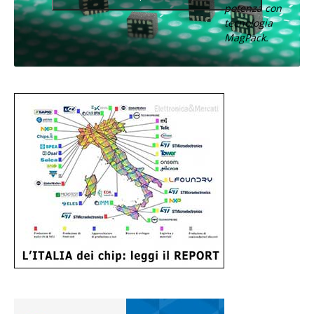
potenza con
tecnologia
MagPack.