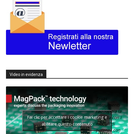
Video in evidenza
Texas
Instruments
raddoppia la
Fai clic per accettare i cookie marketing e
densità con i
moduli di
abilitare questo contenuto
potenza con