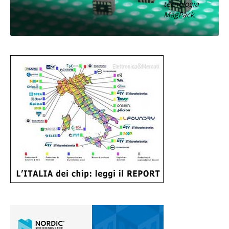
tecnologia
MagPack.