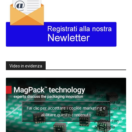
Video in evidenza
Texas
Instruments
raddoppia la
Fai clic per accettare i cookie marketing e
densità con i
moduli di
abilitare questo contenuto
potenza con
tecnologia