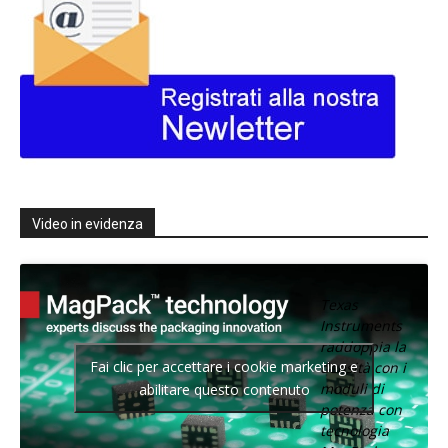
Video in evidenza
Texas
Instruments
raddoppia la
Fai clic per accettare i cookie marketing e
densità con i
moduli di
abilitare questo contenuto
potenza con
tecnologia