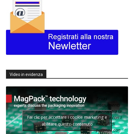
Video in evidenza
Texas
Instruments
raddoppia la
Fai clic per accettare i cookie marketing e
densità con i
moduli di
abilitare questo contenuto
potenza con