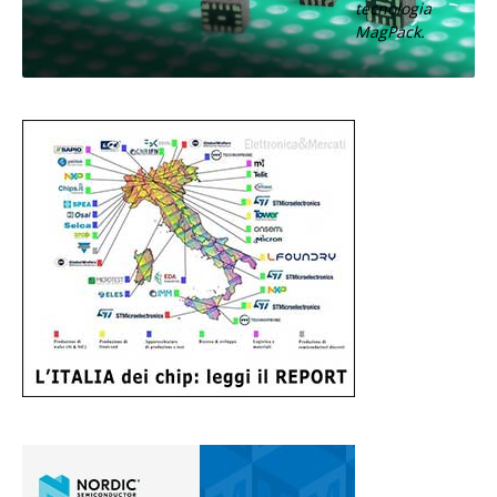
tecnologia
MagPack.