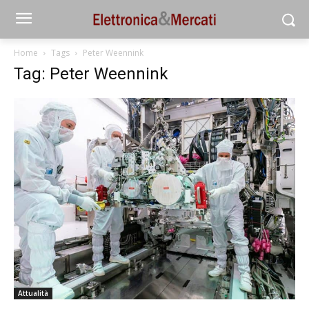
Home
Tags
Peter Weennink
Tag: Peter Weennink
Attualità