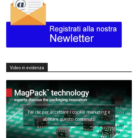
Video in evidenza
Texas
Instruments
raddoppia la
Fai clic per accettare i cookie marketing e
densità con i
moduli di
abilitare questo contenuto
potenza con
tecnologia