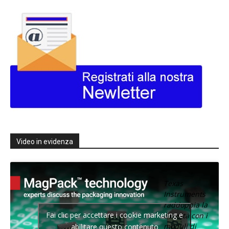
Video in evidenza
Texas
Instruments
raddoppia la
Fai clic per accettare i cookie marketing e
densità con i
moduli di
abilitare questo contenuto