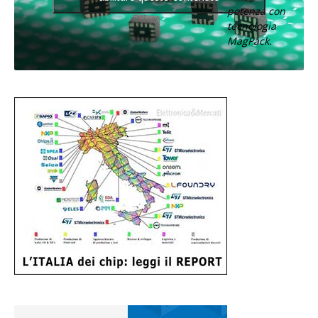
potenza con
tecnologia
MagPack.