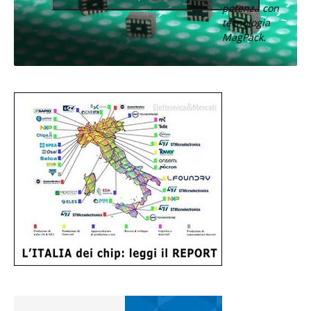
potenza con
tecnologia
MagPack.