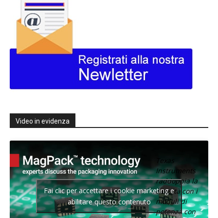
Video in evidenza
Texas
Instruments
raddoppia la
Fai clic per accettare i cookie marketing e
densità con i
moduli di
abilitare questo contenuto
potenza con