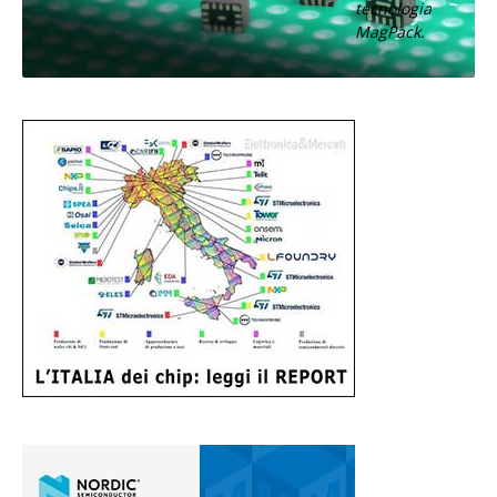
tecnologia
MagPack.