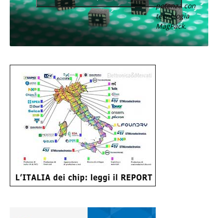
potenza con
tecnologia
MagPack.