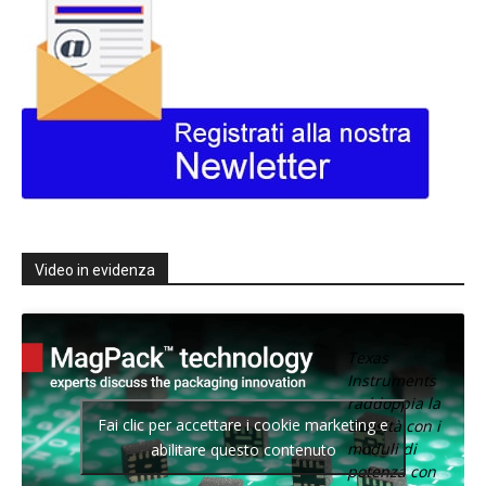
Video in evidenza
Texas
Instruments
raddoppia la
Fai clic per accettare i cookie marketing e
densità con i
moduli di
abilitare questo contenuto
potenza con