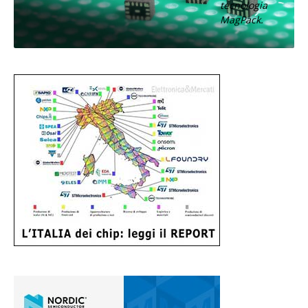
tecnologia
MagPack.