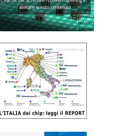
Fai clic per accettare i cookie marketing e
con i
abilitare questo contenuto
moduli di
potenza con
tecnologia
MagPack.