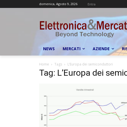
domenica, Agosto 9, 2026
Entra
NEWS
MERCATI
AZIENDE
RI
Home
Tags
L’Europa dei semiconduttori
Tag: L’Europa dei semi