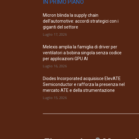
IN PRIMO PIANO
Micron blinda la supply chain
dell’automotive: accordi strategici con i
giganti del settore
Luglio 17, 2026
Melexis amplia la famiglia di driver per
ventilatori a bobina singola senza codice
per applicazioni GPU AI
Luglio 16, 2026
Diodes Incorporated acquisisce ElevATE
Semiconductor e rafforza la presenza nel
mercato ATE e della strumentazione
Luglio 15, 2026