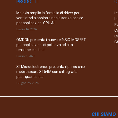
PRODOTTI
C
In
Melexis amplia la famiglia di driver per
ventilatori a bobina singola senza codice
In
per applicazioni GPU AI
Pu
Luglio 16, 2026
Co
Co
OMRON presenta i nuovi relè SiC-MOSFET
Ch
per applicazioni di potenza ad alta
tensione e di test
Luglio 2, 2026
STMicroelectronics presenta il primo chip
mobile sicuro ST54M con crittografia
post-quantistica
Giugno 25, 2026
CHI SIAMO