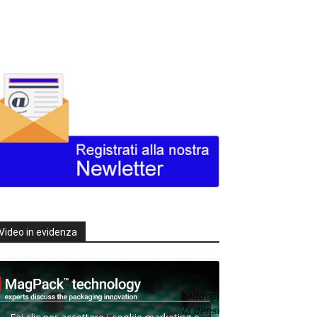
Video in evidenza
Texas
Instruments
raddoppia
la densità