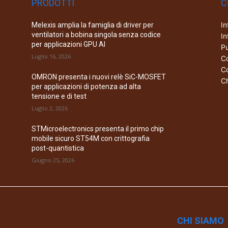
PRODOTTI
C
In
Melexis amplia la famiglia di driver per
ventilatori a bobina singola senza codice
In
per applicazioni GPU AI
Pu
Luglio 16, 2026
Co
Co
OMRON presenta i nuovi relè SiC-MOSFET
Ch
per applicazioni di potenza ad alta
tensione e di test
Luglio 2, 2026
STMicroelectronics presenta il primo chip
mobile sicuro ST54M con crittografia
post-quantistica
Giugno 25, 2026
CHI SIAMO