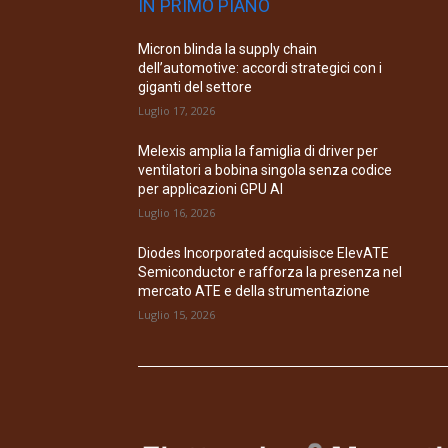
IN PRIMO PIANO
Micron blinda la supply chain
dell’automotive: accordi strategici con i
giganti del settore
Luglio 17, 2026
Melexis amplia la famiglia di driver per
ventilatori a bobina singola senza codice
per applicazioni GPU AI
Luglio 16, 2026
Diodes Incorporated acquisisce ElevATE
Semiconductor e rafforza la presenza nel
mercato ATE e della strumentazione
Luglio 15, 2026