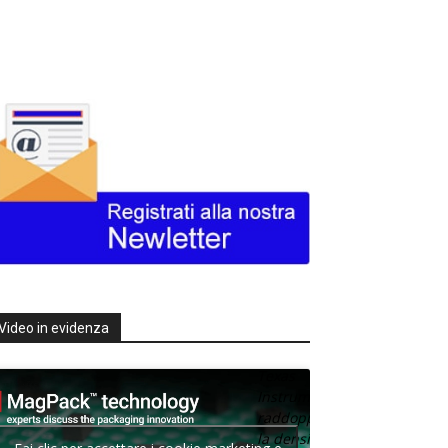
Video in evidenza
Texas
Instruments
raddoppia
la densità