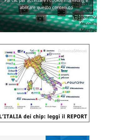
Fai clic per accettare i cookie marketing e
con i
abilitare questo contenuto
moduli di
potenza con
tecnologia
MagPack.