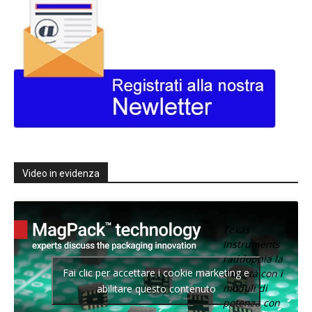
Video in evidenza
Texas
Instruments
raddoppia la
Fai clic per accettare i cookie marketing e
densità con i
moduli di
abilitare questo contenuto
potenza con