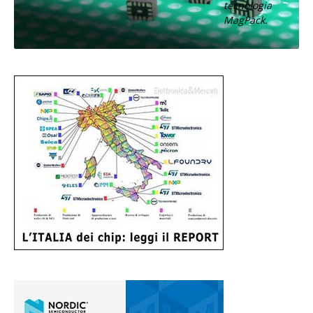
tecnologia
MagPack.