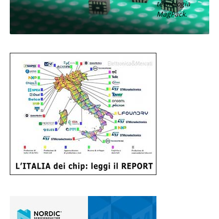
tecnologia
MagPack.