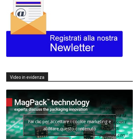
Video in evidenza
Texas
Instruments
raddoppia la
Fai clic per accettare i cookie marketing e
densità con i
moduli di
abilitare questo contenuto
potenza con