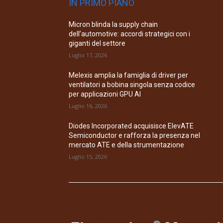
IN PRIMO PIANO
Micron blinda la supply chain
dell’automotive: accordi strategici con i
giganti del settore
Luglio 17, 2026
Melexis amplia la famiglia di driver per
ventilatori a bobina singola senza codice
per applicazioni GPU AI
Luglio 16, 2026
Diodes Incorporated acquisisce ElevATE
Semiconductor e rafforza la presenza nel
mercato ATE e della strumentazione
Luglio 15, 2026