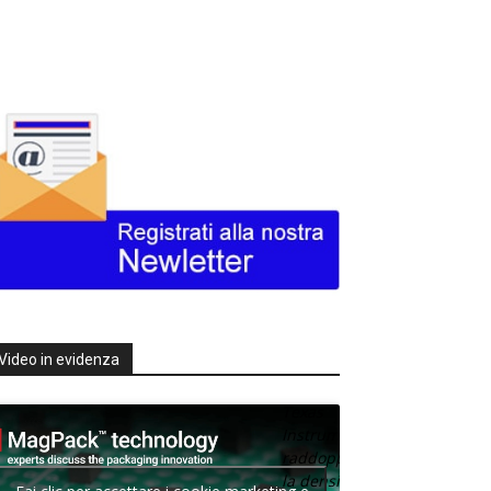
Video in evidenza
Texas
Instruments
raddoppia
la densità