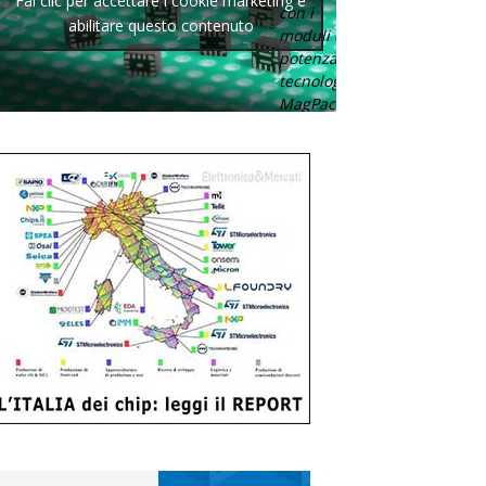
Fai clic per accettare i cookie marketing e
con i
abilitare questo contenuto
moduli di
potenza con
tecnologia
MagPack.