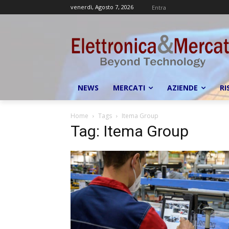
venerdì, Agosto 7, 2026
Entra
NEWS
MERCATI
AZIENDE
RI
Home
Tags
Itema Group
Tag: Itema Group