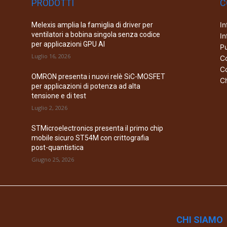
PRODOTTI
C
In
Melexis amplia la famiglia di driver per
ventilatori a bobina singola senza codice
In
per applicazioni GPU AI
Pu
Luglio 16, 2026
Co
Co
OMRON presenta i nuovi relè SiC-MOSFET
Ch
per applicazioni di potenza ad alta
tensione e di test
Luglio 2, 2026
STMicroelectronics presenta il primo chip
mobile sicuro ST54M con crittografia
post-quantistica
Giugno 25, 2026
CHI SIAMO