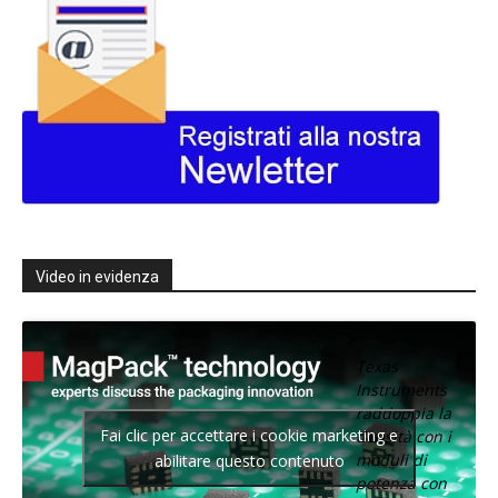
Video in evidenza
Texas
Instruments
raddoppia la
Fai clic per accettare i cookie marketing e
densità con i
moduli di
abilitare questo contenuto
potenza con