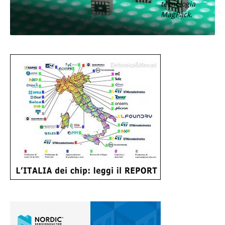
tecnologia
MagPack.