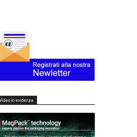
Video in evidenza
Texas
Instruments
raddoppia
la densità