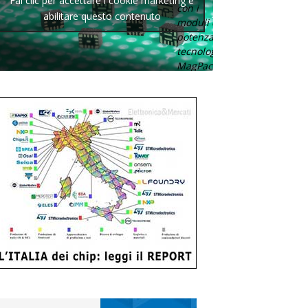
Fai clic per accettare i cookie marketing e
con i
abilitare questo contenuto
moduli di
potenza con
tecnologia
MagPack.