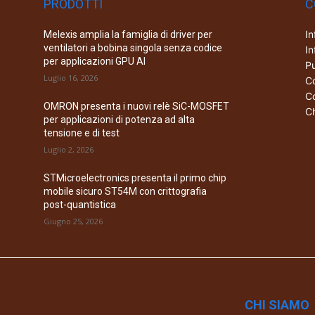
PRODOTTI
C
In
Melexis amplia la famiglia di driver per
ventilatori a bobina singola senza codice
In
per applicazioni GPU AI
Pu
Luglio 16, 2026
Co
Co
OMRON presenta i nuovi relè SiC-MOSFET
Ch
per applicazioni di potenza ad alta
tensione e di test
Luglio 2, 2026
STMicroelectronics presenta il primo chip
mobile sicuro ST54M con crittografia
post-quantistica
Giugno 25, 2026
CHI SIAMO