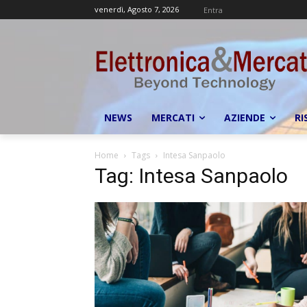
venerdì, Agosto 7, 2026
Entra
NEWS
MERCATI
AZIENDE
RI
Home
Tags
Intesa Sanpaolo
Tag: Intesa Sanpaolo