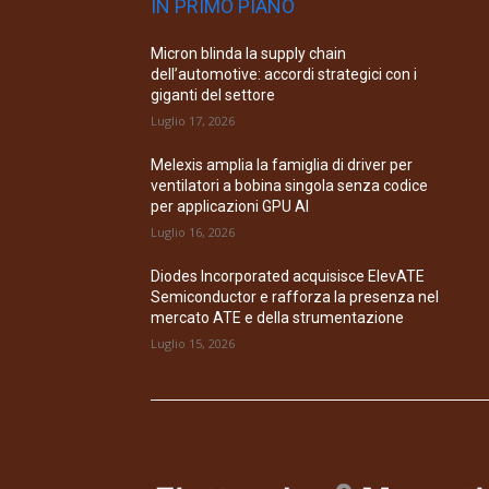
IN PRIMO PIANO
Micron blinda la supply chain
dell’automotive: accordi strategici con i
giganti del settore
Luglio 17, 2026
Melexis amplia la famiglia di driver per
ventilatori a bobina singola senza codice
per applicazioni GPU AI
Luglio 16, 2026
Diodes Incorporated acquisisce ElevATE
Semiconductor e rafforza la presenza nel
mercato ATE e della strumentazione
Luglio 15, 2026