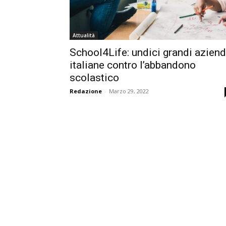
Attualità
School4Life: undici grandi azien
italiane contro l’abbandono
scolastico
Redazione
-
Marzo 29, 2022