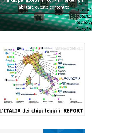
Fai clic per accettare i cookie marketing e
con i
abilitare questo contenuto
moduli di
potenza con
tecnologia
MagPack.