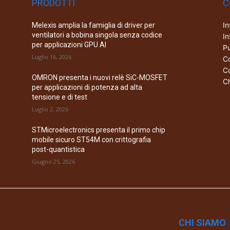
PRODOTTI
C
In
Melexis amplia la famiglia di driver per
ventilatori a bobina singola senza codice
In
per applicazioni GPU AI
Pu
Luglio 16, 2026
Co
Co
OMRON presenta i nuovi relè SiC-MOSFET
Ch
per applicazioni di potenza ad alta
tensione e di test
Luglio 2, 2026
STMicroelectronics presenta il primo chip
mobile sicuro ST54M con crittografia
post-quantistica
Giugno 25, 2026
CHI SIAMO