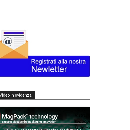
Video in evidenza
Texas
Instruments
raddoppia
la densità