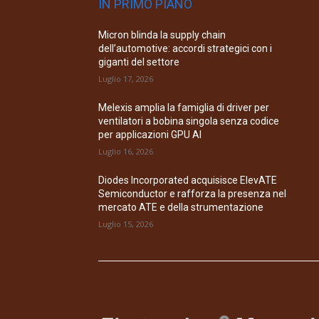
IN PRIMO PIANO
Micron blinda la supply chain
dell’automotive: accordi strategici con i
giganti del settore
Luglio 17, 2026
Melexis amplia la famiglia di driver per
ventilatori a bobina singola senza codice
per applicazioni GPU AI
Luglio 16, 2026
Diodes Incorporated acquisisce ElevATE
Semiconductor e rafforza la presenza nel
mercato ATE e della strumentazione
Luglio 15, 2026