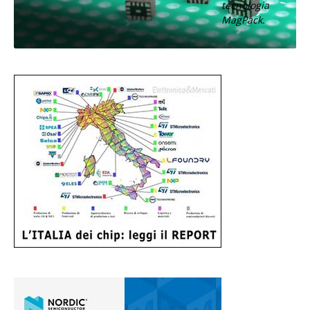
tecnologia
MagPack.