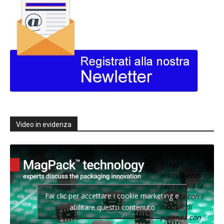
Video in evidenza
Texas
Instruments
raddoppia la
Fai clic per accettare i cookie marketing e
densità con i
moduli di
abilitare questo contenuto
potenza con