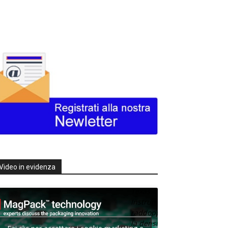
Video in evidenza
Texas
Instruments
raddoppia
la densità