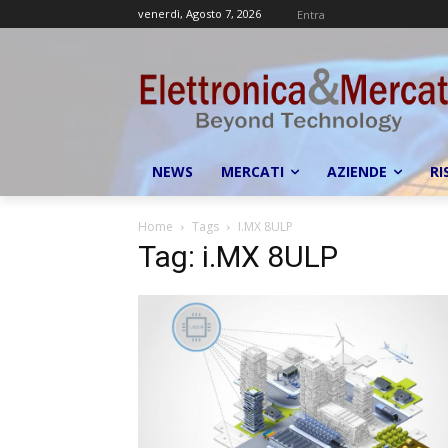
venerdì, Agosto 7, 2026
Entra
NEWS
MERCATI
AZIENDE
RI
Home
Tags
I.MX 8ULP
Tag: i.MX 8ULP