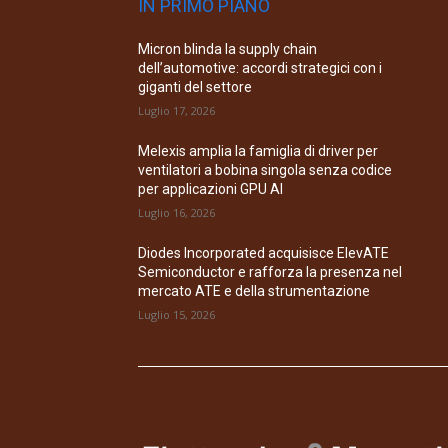
IN PRIMO PIANO
Micron blinda la supply chain
dell’automotive: accordi strategici con i
giganti del settore
Luglio 17, 2026
Melexis amplia la famiglia di driver per
ventilatori a bobina singola senza codice
per applicazioni GPU AI
Luglio 16, 2026
Diodes Incorporated acquisisce ElevATE
Semiconductor e rafforza la presenza nel
mercato ATE e della strumentazione
Luglio 15, 2026