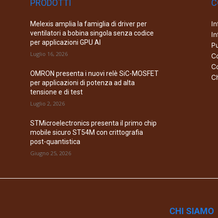
PRODOTTI
C
In
Melexis amplia la famiglia di driver per
ventilatori a bobina singola senza codice
In
per applicazioni GPU AI
Pu
Luglio 16, 2026
Co
Co
OMRON presenta i nuovi relè SiC-MOSFET
Ch
per applicazioni di potenza ad alta
tensione e di test
Luglio 2, 2026
STMicroelectronics presenta il primo chip
mobile sicuro ST54M con crittografia
post-quantistica
Giugno 25, 2026
CHI SIAMO