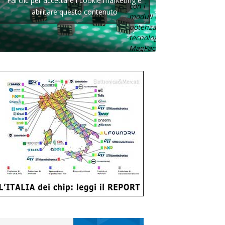
Fai clic per accettare i cookie marketing e
con i
abilitare questo contenuto
moduli di
potenza con
tecnologia
MagPack.