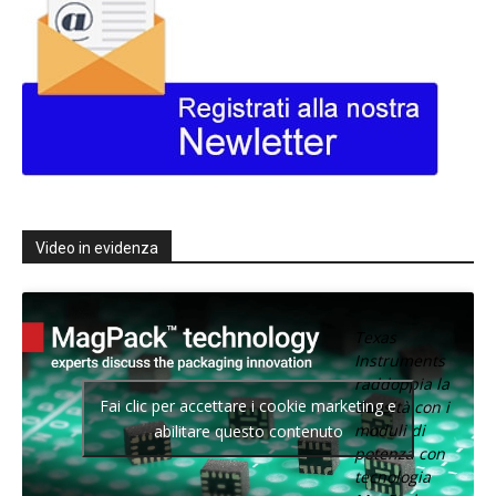
Video in evidenza
Texas
Instruments
raddoppia la
Fai clic per accettare i cookie marketing e
densità con i
moduli di
abilitare questo contenuto
potenza con
tecnologia