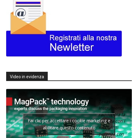
Video in evidenza
Texas
Instruments
raddoppia la
Fai clic per accettare i cookie marketing e
densità con i
moduli di
abilitare questo contenuto
potenza con