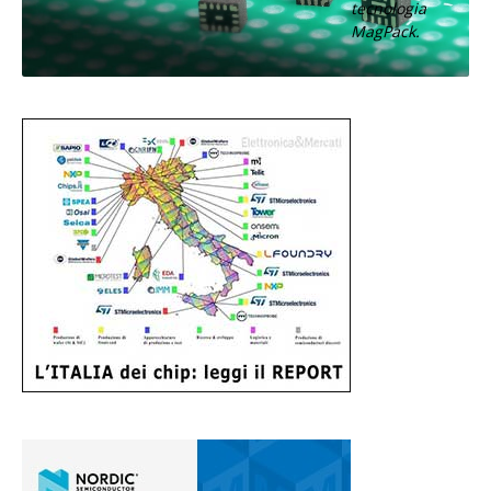
tecnologia
MagPack.