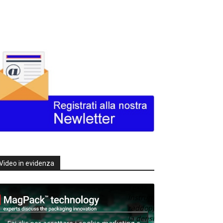
Video in evidenza
Texas
Instruments
raddoppia
la densità