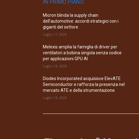
IN PRIMO PIANO
Micron blinda la supply chain
dell’automotive: accordi strategici con i
giganti del settore
Luglio 17, 2026
Melexis amplia la famiglia di driver per
ventilatori a bobina singola senza codice
per applicazioni GPU AI
Luglio 16, 2026
Diodes Incorporated acquisisce ElevATE
Semiconductor e rafforza la presenza nel
mercato ATE e della strumentazione
Luglio 15, 2026