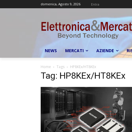
domenica, Agosto 9, 2026
Entra
NEWS
MERCATI
AZIENDE
RI
Home
Tags
HP8KEx/HT8KEx
Tag: HP8KEx/HT8KEx