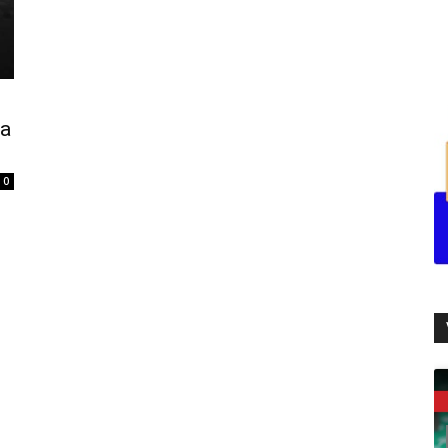
i
sa
0