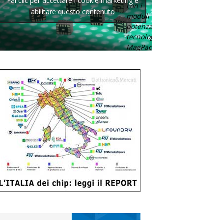
Fai clic per accettare i cookie marketing e
con i
abilitare questo contenuto
moduli di
potenza con
tecnologia
MagPack.