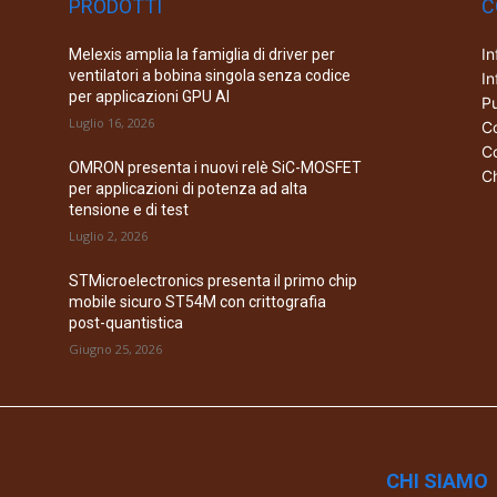
PRODOTTI
C
In
Melexis amplia la famiglia di driver per
ventilatori a bobina singola senza codice
In
per applicazioni GPU AI
Pu
Luglio 16, 2026
Co
Co
OMRON presenta i nuovi relè SiC-MOSFET
Ch
per applicazioni di potenza ad alta
tensione e di test
Luglio 2, 2026
STMicroelectronics presenta il primo chip
mobile sicuro ST54M con crittografia
post-quantistica
Giugno 25, 2026
CHI SIAMO