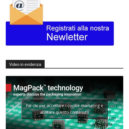
Video in evidenza
Texas
Instruments
raddoppia la
Fai clic per accettare i cookie marketing e
densità con i
moduli di
abilitare questo contenuto
potenza con
tecnologia