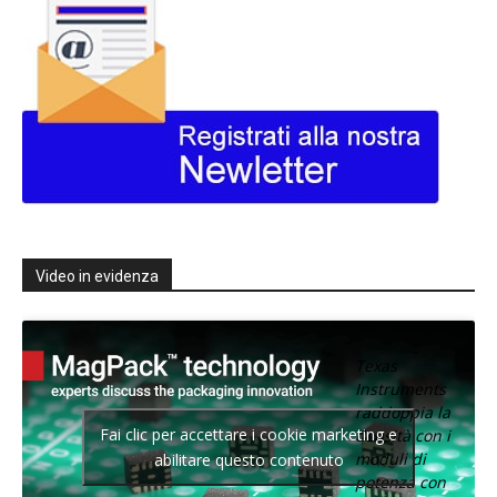
Video in evidenza
Texas
Instruments
raddoppia la
Fai clic per accettare i cookie marketing e
densità con i
moduli di
abilitare questo contenuto
potenza con