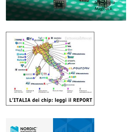
tecnologia
MagPack.