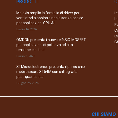
PRODOTTI
C
In
Melexis amplia la famiglia di driver per
ventilatori a bobina singola senza codice
In
per applicazioni GPU AI
Pu
Luglio 16, 2026
Co
Co
OMRON presenta i nuovi relè SiC-MOSFET
Ch
per applicazioni di potenza ad alta
tensione e di test
Luglio 2, 2026
STMicroelectronics presenta il primo chip
mobile sicuro ST54M con crittografia
post-quantistica
Giugno 25, 2026
CHI SIAMO