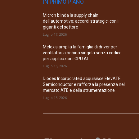
IN PRIMO PIANO
Micron blinda la supply chain
dell’automotive: accordi strategici con i
giganti del settore
Luglio 17, 2026
Melexis amplia la famiglia di driver per
ventilatori a bobina singola senza codice
per applicazioni GPU AI
Luglio 16, 2026
Diodes Incorporated acquisisce ElevATE
Semiconductor e rafforza la presenza nel
mercato ATE e della strumentazione
Luglio 15, 2026