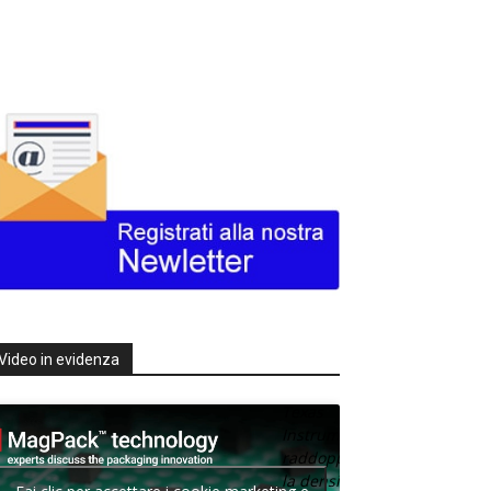
Video in evidenza
Texas
Instruments
raddoppia
la densità