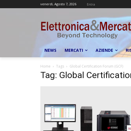
venerdì, Agosto 7, 2026
Entra
NEWS
MERCATI
AZIENDE
RI
Home
Tags
Global Certification Forum (GCF)
Tag: Global Certificat