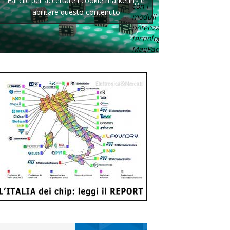
Fai clic per accettare i cookie marketing e
con i
abilitare questo contenuto
moduli di
potenza con
tecnologia
MagPack.