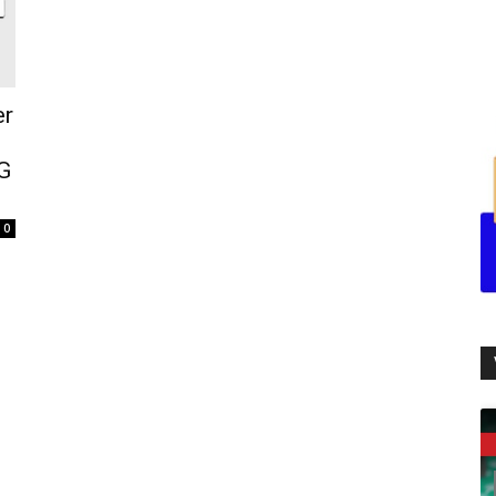
er
5G
0