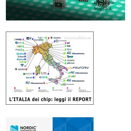
tecnologia
MagPack.