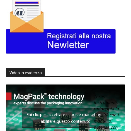
Video in evidenza
Texas
Instruments
raddoppia la
Fai clic per accettare i cookie marketing e
densità con i
moduli di
abilitare questo contenuto
potenza con